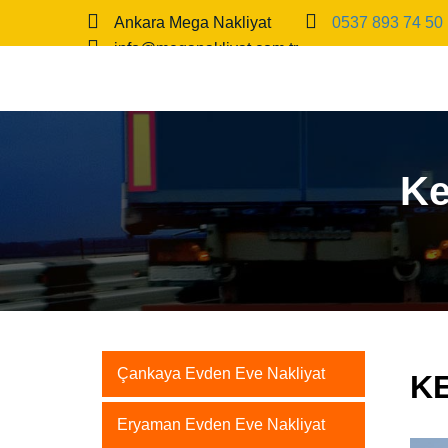
Ankara Mega Nakliyat
0537 893 74 50
info@meganakliyat.com.tr
Ke
Çankaya Evden Eve Nakliyat
K
Eryaman Evden Eve Nakliyat