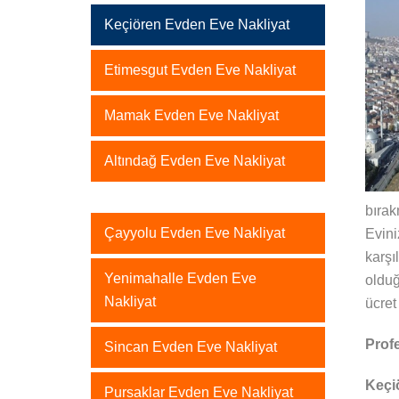
Keçiören Evden Eve Nakliyat
Etimesgut Evden Eve Nakliyat
Mamak Evden Eve Nakliyat
Altındağ Evden Eve Nakliyat
bıra
Çayyolu Evden Eve Nakliyat
Evini
karşı
Yenimahalle Evden Eve
olduğ
Nakliyat
ücret
Prof
Sincan Evden Eve Nakliyat
Keçi
Pursaklar Evden Eve Nakliyat