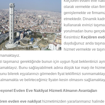
Keçiören evden eve nakli
olarak vermekte olan fir
genişlemekte ve firmam
etmektedir. Dinamik kadr
kullanarak evinizi taşım
yorulmadan bunu gerçekl
Kesintisiz
Keçiören evde
duyduğunuz anda taşınabi
hizmet vermekte ve taşı
kmamaktayız.
zi taşımanız gerektiğinde bunun için uygun fiyat beklentinizi ayn
lamaktayız. Bunu sağlayabilmek adına düşük kar marjı ile hizmet 
unu bilerek eşyalarınızı görmeden fiyat teklifimizi sunmamaktayı
 almamakta ve belirteceğimiz fiyatın kesin olmasını sağlamaktay
esyonel Evden Eve Nakliyat Hizmeti Almanın Avantajları
ören evden eve nakliyat
hizmetimizden yararlanmanız halinde 