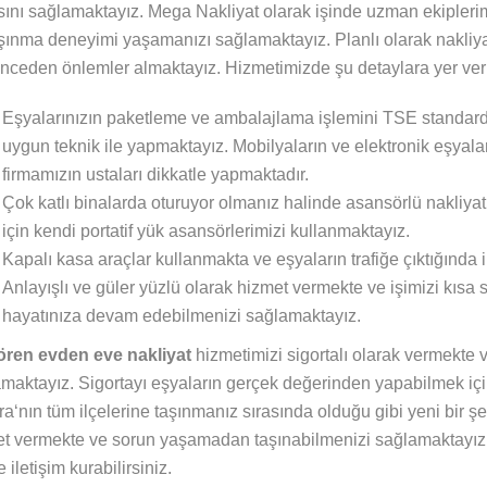
ını sağlamaktayız. Mega Nakliyat olarak işinde uzman ekipleri
aşınma deneyimi yaşamanızı sağlamaktayız. Planlı olarak nakliyat
önceden önlemler almaktayız. Hizmetimizde şu detaylara yer ve
Eşyalarınızın paketleme ve ambalajlama işlemini TSE standardı
uygun teknik ile yapmaktayız. Mobilyaların ve elektronik eşyal
firmamızın ustaları dikkatle yapmaktadır.
Çok katlı binalarda oturuyor olmanız halinde asansörlü nakliya
için kendi portatif yük asansörlerimizi kullanmaktayız.
Kapalı kasa araçlar kullanmakta ve eşyaların trafiğe çıktığında 
Anlayışlı ve güler yüzlü olarak hizmet vermekte ve işimizi kıs
hayatınıza devam edebilmenizi sağlamaktayız.
ören evden eve nakliyat
hizmetimizi sigortalı olarak vermekte 
maktayız. Sigortayı eşyaların gerçek değerinden yapabilmek için
a‘nın tüm ilçelerine taşınmanız sırasında olduğu gibi yeni bir ş
t vermekte ve sorun yaşamadan taşınabilmenizi sağlamaktayız. H
 iletişim kurabilirsiniz.