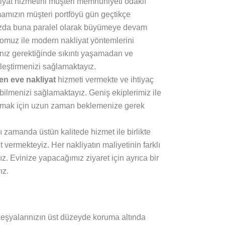
yat hizmetini müşteri memnuniyeti odaklı
mamızın müşteri portföyü gün geçtikçe
ızda buna paralel olarak büyümeye devam
omuz ile modern nakliyat yöntemlerini
anız gerektiğinde sıkıntı yaşamadan ve
eştirmenizi sağlamaktayız.
n eve nakliyat
hizmeti vermekte ve ihtiyaç
lmenizi sağlamaktayız. Geniş ekiplerimiz ile
nmak için uzun zaman beklemenize gerek
ı zamanda üstün kalitede hizmet ile birlikte
vermekteyiz. Her nakliyatın maliyetinin farklı
z. Evinize yapacağımız ziyaret için ayrıca bir
ız.
eşyalarınızın üst düzeyde koruma altında