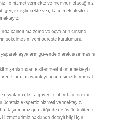
miz ile hizmet vermekte ve memnun olacağınız
ı gerçekleştirmekte ve çıkabilecek aksilikler
rmekteyiz.
nda kaliteli malzeme ve eşyaların cinsine
arın sökülmesini yeni adreste kurulumunu
t yaparak eşyaların güvende olarak taşınmasını
iklim şartlarından etkilenmesini önlemekteyiz.
a sürede tamamlayarak yeni adresinizde normal
ve eşyaların ekstra güvence altında olmasını
 ücretsiz ekspertiz hizmeti vermekteyiz.
ehre taşınmanız gerektiğinde de üstün kalitede
izmetlerimiz hakkında detaylı bilgi için