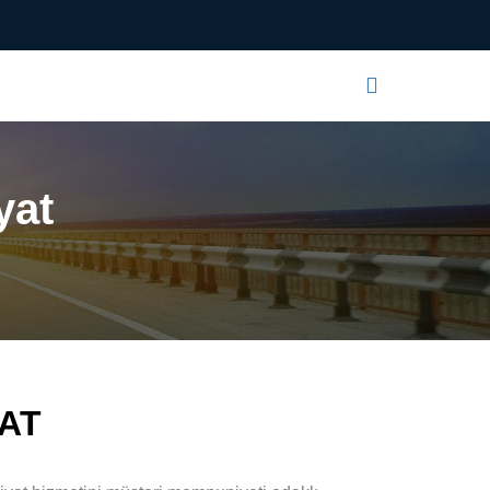
Sosyal Medya
yat
AT