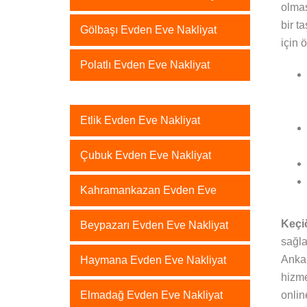
olmas
bir t
Gölbaşı Evden Eve Nakliyat
için 
Polatlı Evden Eve Nakliyat
Etlik Evden Eve Nakliyat
Çubuk Evden Eve Nakliyat
Kahramankazan Evden Eve
Keçi
Beypazarı Evden Eve Nakliyat
sağla
Ankar
Haymana Evden Eve Nakliyat
hizme
Elmadağ Evden Eve Nakliyat
online