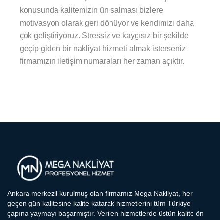
konusunda kalitemizin ün salması bizlere
motivasyon olarak geri dönüyor ve kendimizi daha
çok geliştiriyoruz. Stressiz ve kaygısız bir şekilde
geçip giden bir nakliyat hizmeti almak isterseniz
firmamızın iletişim numaraları her zaman açıktır.
Ankara merkezli kurulmuş olan firmamız Mega Nakliyat, her
geçen gün kalitesine kalite katarak hizmetlerini tüm Türkiye
çapına yaymayı başarmıştır. Verilen hizmetlerde üstün kalite ön