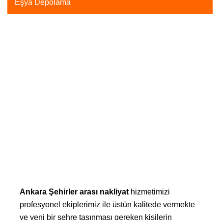
Eşya Depolama
Evden eve nakliyat hizmeti
nakliyat sektöründe en çok ihtiyaç duyulan hizmetler
arasında yer almaktadır. İnsanlar değişik nedenler ile
evlerini farklı adreslere taşımak zorunda kalmaktadırlar.
Evden Eve Nakliyat Fiyatları
Firmamız sizlere hizmet ederken alanında uzman
personelleriyle eşyalarınızı sorunsuz bir şekilde taşımayı
hedeflemektedir
Ankara Şehirler arası nakliyat
hizmetimizi
profesyonel ekiplerimiz ile üstün kalitede vermekte
ve yeni bir şehre taşınması gereken kişilerin